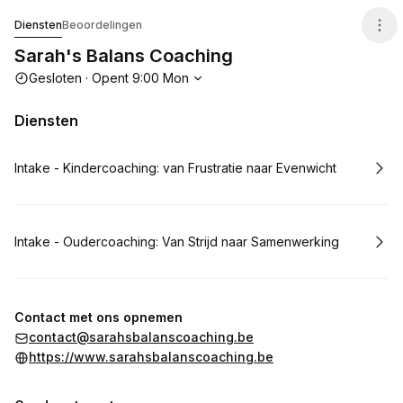
Sarah's Balans Coaching
Diensten
Beoordelingen
Sarah's Balans Coaching
Openingstijden
Gesloten
·
Opent
9:00
Mon
Diensten
Boek
Intake - Kindercoaching: van Frustratie naar Evenwicht
Boek
Intake - Oudercoaching: Van Strijd naar Samenwerking
Contact met ons opnemen
contact@sarahsbalanscoaching.be
https://www.sarahsbalanscoaching.be