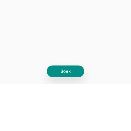
Boek
Let's grow together
Get more customers 24/7 with your free
branded Booking Page.